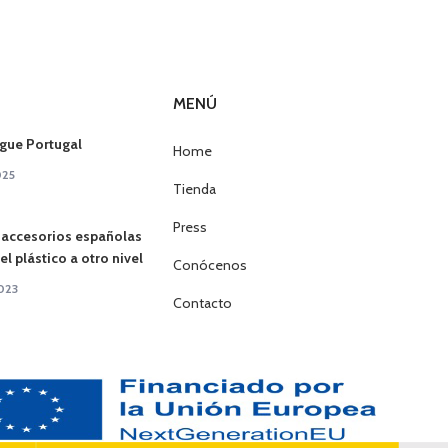
MENÚ
gue Portugal
Home
025
Tienda
Press
 accesorios españolas
l plástico a otro nivel
Conócenos
023
Contacto