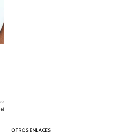
uo
vel
OTROS ENLACES