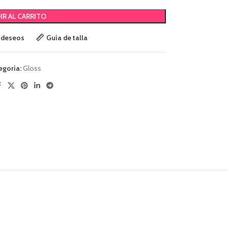
IR AL CARRITO
e deseos
Guía de talla
egoría:
Gloss