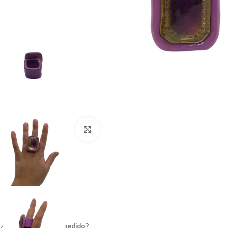
Clic para ampliar
¿Cuánto tardará mi pedido?