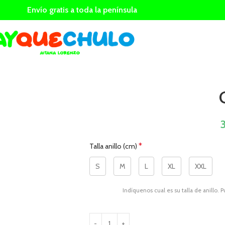
Envío gratis a toda la península
*
Talla anillo (cm)
S
M
L
XL
XXL
Indíquenos cual es su talla de anillo. 