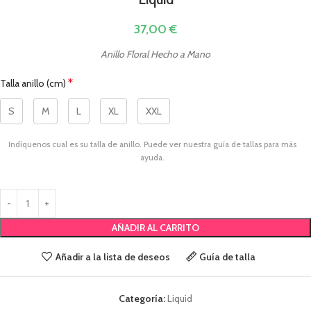
37,00
€
Anillo Floral Hecho a Mano
*
Talla anillo (cm)
S
M
L
XL
XXL
Indíquenos cual es su talla de anillo. Puede ver nuestra guía de tallas para más
ayuda.
AÑADIR AL CARRITO
Añadir a la lista de deseos
Guía de talla
Categoría:
Liquid