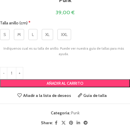
39,00
€
*
Talla anillo (cm)
S
M
L
XL
XXL
Indíquenos cual es su talla de anillo. Puede ver nuestra guía de tallas para más
ayuda.
AÑADIR AL CARRITO
Añadir a la lista de deseos
Guía de talla
Categoría:
Punk
Share: