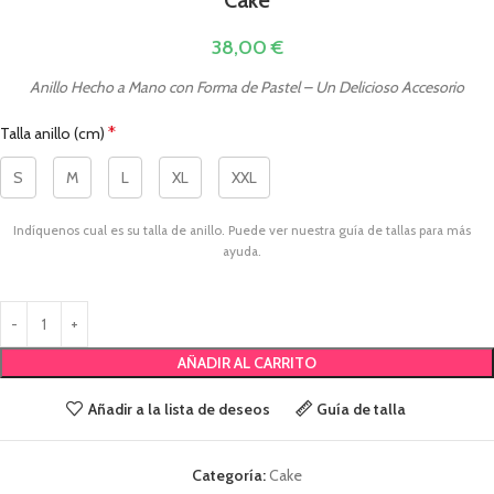
Cake
38,00
€
Anillo Hecho a Mano con Forma de Pastel – Un Delicioso Accesorio
*
Talla anillo (cm)
S
M
L
XL
XXL
Indíquenos cual es su talla de anillo. Puede ver nuestra guía de tallas para más
ayuda.
AÑADIR AL CARRITO
Añadir a la lista de deseos
Guía de talla
Categoría:
Cake