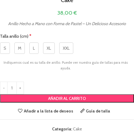
Cake
38,00
€
Anillo Hecho a Mano con Forma de Pastel – Un Delicioso Accesorio
*
Talla anillo (cm)
S
M
L
XL
XXL
Indíquenos cual es su talla de anillo. Puede ver nuestra guía de tallas para más
ayuda.
AÑADIR AL CARRITO
Añadir a la lista de deseos
Guía de talla
Categoría:
Cake